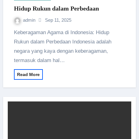
Hidup Rukun dalam Perbedaan
admin
Sep 11, 2025
Keberagaman Agama di Indonesia: Hidup
Rukun dalam Perbedaan Indonesia adalah
negara yang kaya dengan keberagaman,
termasuk dalam hal…
Read More