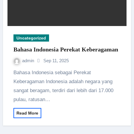
Uncategorized
Bahasa Indonesia Perekat Keberagaman
admin
Sep 11, 2025
Bahasa Indonesia sebagai Perekat
Keberagaman Indonesia adalah negara yang
sangat beragam, terdiri dari lebih dari 17.000
pulau, ratusan…
Read More