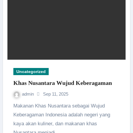
Uncategorized
Khas Nusantara Wujud Keberagaman
admin
Sep 11, 2025
Makanan Khas Nusantara sebagai Wujud
Keberagaman Indonesia adalah negeri yang
kaya akan kuliner, dan makanan khas
Nusantara menjadi…