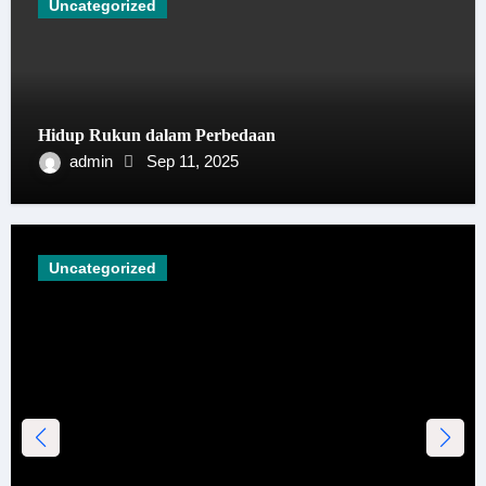
Uncategorized
Hidup Rukun dalam Perbedaan
admin
Sep 11, 2025
Uncategorized