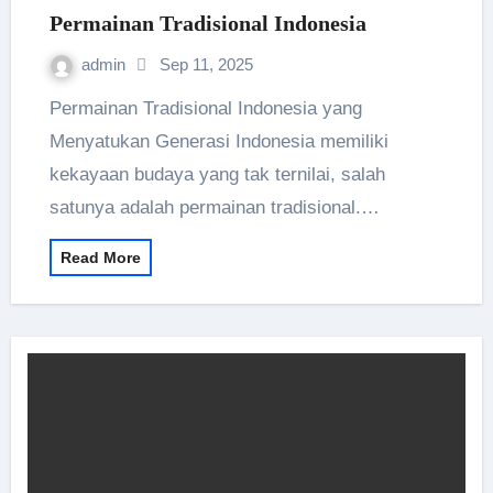
Permainan Tradisional Indonesia
admin
Sep 11, 2025
Permainan Tradisional Indonesia yang
Menyatukan Generasi Indonesia memiliki
kekayaan budaya yang tak ternilai, salah
satunya adalah permainan tradisional.…
Read More