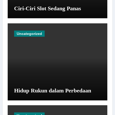
Ciri-Ciri Slot Sedang Panas
Uncategorized
Hidup Rukun dalam Perbedaan