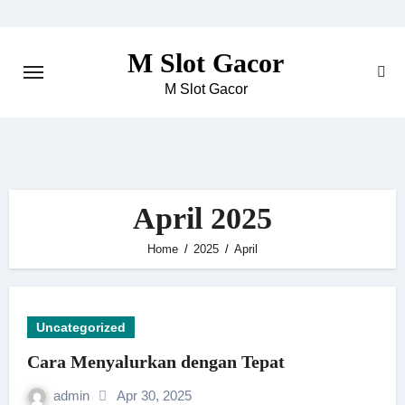
Skip
to
M Slot Gacor
content
M Slot Gacor
April 2025
Home
2025
April
Uncategorized
Cara Menyalurkan dengan Tepat
admin
Apr 30, 2025