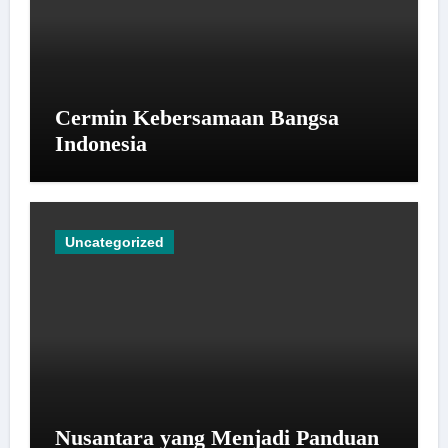
Cermin Kebersamaan Bangsa
Indonesia
Uncategorized
Nusantara yang Menjadi Panduan